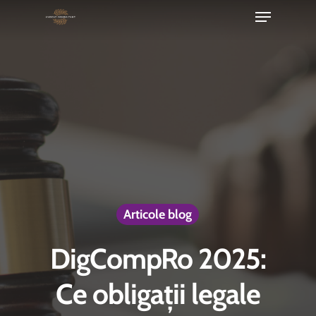
Menu
Skip
to
Close
main
Menu
content
Articole blog
DigCompRo 2025:
Ce obligații legale