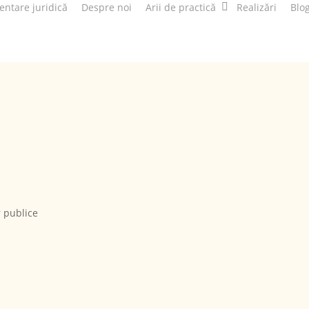
entare juridică
Despre noi
Arii de practică
Realizări
Blo
r publice