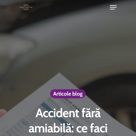
Menu
Skip
to
Close
main
Menu
content
Articole blog
Accident fără
amiabilă: ce faci