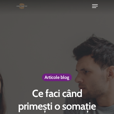
Menu
Skip
to
Close
main
Menu
content
Articole blog
Ce faci când
primești o somație